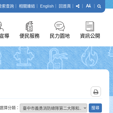
分享
字級
搜尋
檢索查詢
｜
相關連結
｜
English
｜
回首頁
｜
｜
｜
宣導
便民服務
民力園地
資訊公開
列印
搜
選擇分類：