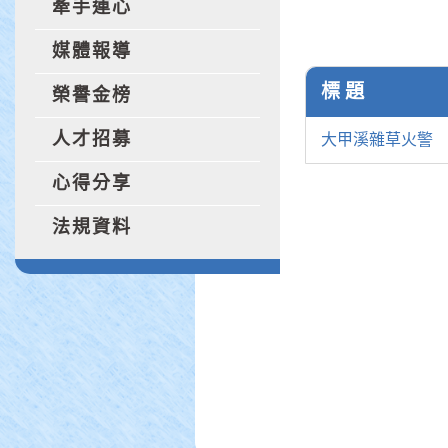
牽手連心
媒體報導
標 題
榮譽金榜
人才招募
大甲溪雜草火警
心得分享
法規資料