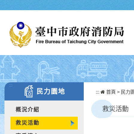
跳到主要內容區塊
:::
民力園地
:::
首頁
>
民力
救災活動
概況介紹
救災活動