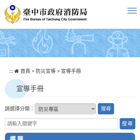
跳到主要內容區塊
:::
首頁
>
防災宣導
>
宣導手冊
宣導手冊
搜
請選擇分類：
尋
關鍵字查詢
標 題