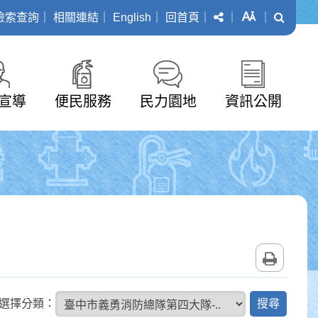
分享
字級
搜尋
檢索查詢
｜
相關連結
｜
English
｜
回首頁
｜
｜
｜
宣導
便民服務
民力園地
資訊公開
列印
搜
選擇分類：