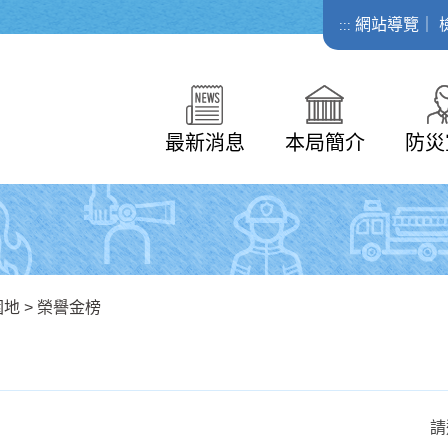
網站導覽
｜
:::
最新消息
本局簡介
防災
園地
>
榮譽金榜
請