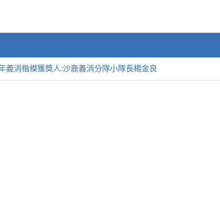
8年義消楷模獲獎人:沙鹿義消分隊小隊長楊金良