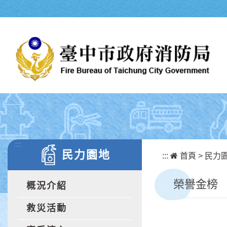
跳到主要內容區塊
:::
民力園地
:::
首頁
>
民力
榮譽金榜
概況介紹
救災活動