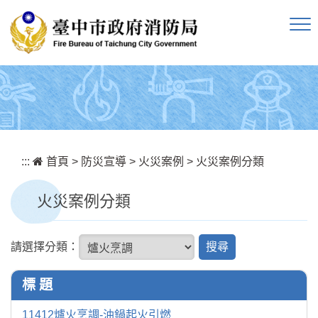
跳到主要內容區塊
:::
首頁
>
防災宣導
>
火災案例
>
火災案例分類
火災案例分類
搜
請選擇分類：
尋
標 題
11412爐火烹調-油鍋起火引燃