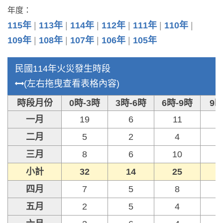
年度：
115年
113年
114年
112年
111年
110年
109年
108年
107年
106年
105年
民國114年火災發生時段
(左右拖曳查看表格內容)
時段月份
0時-3時
3時-6時
6時-9時
9時
一月
19
6
11
二月
5
2
4
三月
8
6
10
小計
32
14
25
四月
7
5
8
五月
2
5
4