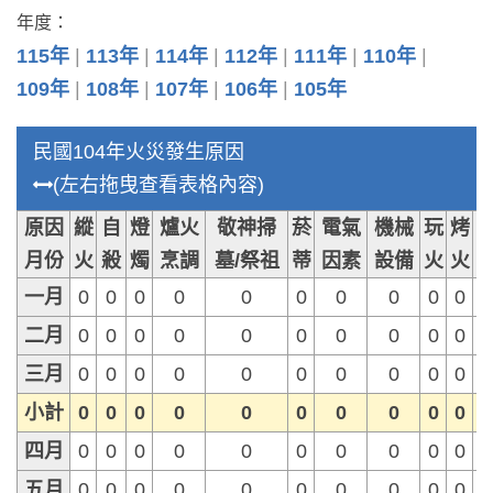
年度：
115年
113年
114年
112年
111年
110年
109年
108年
107年
106年
105年
民國104年火災發生原因
(左右拖曳查看表格內容)
原因
縱
自
燈
爐火
敬神掃
菸
電氣
機械
玩
烤
月份
火
殺
燭
烹調
墓/祭祖
蒂
因素
設備
火
火
一月
0
0
0
0
0
0
0
0
0
0
二月
0
0
0
0
0
0
0
0
0
0
三月
0
0
0
0
0
0
0
0
0
0
小計
0
0
0
0
0
0
0
0
0
0
四月
0
0
0
0
0
0
0
0
0
0
五月
0
0
0
0
0
0
0
0
0
0