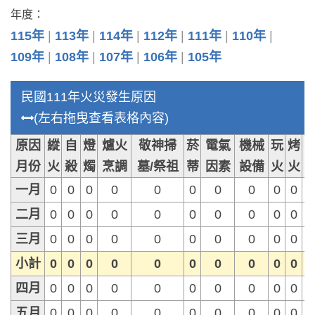
年度：
115年
113年
114年
112年
111年
110年
109年
108年
107年
106年
105年
民國111年火災發生原因
(左右拖曳查看表格內容)
原因
縱
自
燈
爐火
敬神掃
菸
電氣
機械
玩
烤
月份
火
殺
燭
烹調
墓/祭祖
蒂
因素
設備
火
火
一月
0
0
0
0
0
0
0
0
0
0
二月
0
0
0
0
0
0
0
0
0
0
三月
0
0
0
0
0
0
0
0
0
0
小計
0
0
0
0
0
0
0
0
0
0
四月
0
0
0
0
0
0
0
0
0
0
五月
0
0
0
0
0
0
0
0
0
0