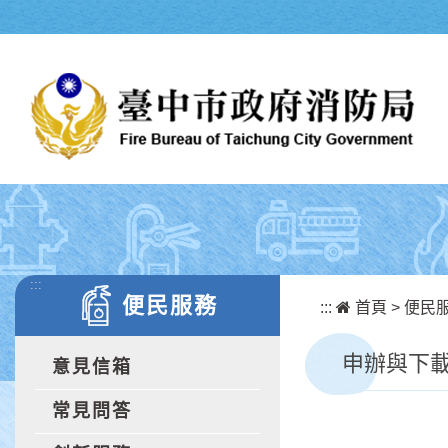
跳到主要內容區塊
:::
便民服務
:::
首頁
>
便民
申辦與下
意見信箱
常見問答