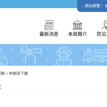
網站導覽
｜
:::
最新消息
本局簡介
防災
服務
>
申辦與下載
載