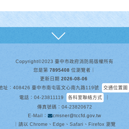
展開
Copyright©2023 臺中市政府消防局版權所有
您是第
7895408
位瀏覽者
｜
更新日期
2026-08-06
地址︰408426 臺中市南屯區文心南九路119號
交通位置圖
電話︰
04-23811119
各科室聯絡方式
｜
傳真號碼：04-23820672
E-Mail︰
cmsner@tccfd.gov.tw
｜
請以 Chrome、Edge、Safari、Firefox 瀏覽