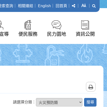
分享
字級
搜尋
檢索查詢
｜
相關連結
｜
English
｜
回首頁
｜
｜
｜
宣導
便民服務
民力園地
資訊公開
列印
搜
請選擇分類：