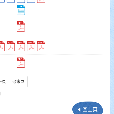
一頁
最末頁
】
回上頁