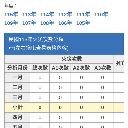
年度：
115年
113年
114年
112年
111年
110年
109年
107年
108年
106年
105年
民國113年火災次數分類
(左右拖曳查看表格內容)
火災次數
死亡
分析月份
總次數
A1次數
A2次數
A3次數
一月
0
0
0
0
0
二月
0
0
0
0
0
三月
0
0
0
0
0
小計
0
0
0
0
0
四月
0
0
0
0
0
五月
0
0
0
0
0